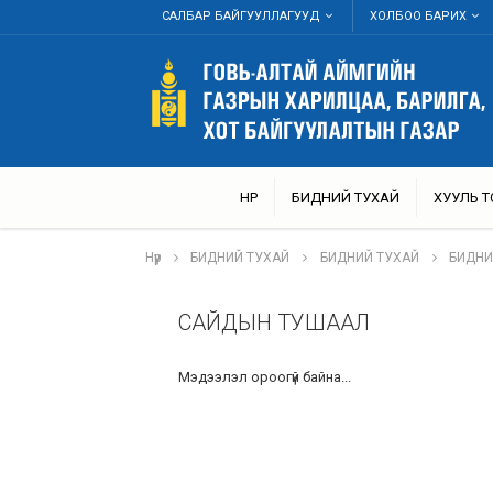
САЛБАР БАЙГУУЛЛАГУУД
ХОЛБОО БАРИХ
НҮҮР
БИДНИЙ ТУХАЙ
ХУУЛЬ 
Нүүр
БИДНИЙ ТУХАЙ
БИДНИЙ ТУХАЙ
БИДНИ
САЙДЫН ТУШААЛ
Мэдээлэл ороогүй байна...