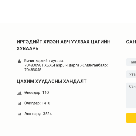
ИРГЭДИЙГ ХҮЛЭЭН АВЧ УУЛЗАХ ЦАГИЙН
САН
ХУВААРЬ
Бичиг хэргийн дугаар:
70483098 ГХБХБГазрын дарга Ж.Мянганбаяр:
70483048
ЦАХИМ ХУУДАСНЫ ХАНДАЛТ
Өнөөдөр: 110
Өчигдөр: 1410
Энэ сард: 3524