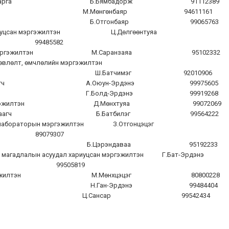
лтын хэлтсийн дарга Б.Бямбадорж 91112389
гч М.Мөнгөнбаяр 94611161
н мэргэжилтэн Б.Отгонбаяр 99065763
хөтлөлт хариуцсан мэргэжилтэн Ц.Дөлгөөнтуяа
99485582
 хариуцсан мэргэжилтэн М.Саранзаяа 95102332
улалт, төлөвлөлт, өмчлөлийн мэргэжилтэн
эжилтэн Ш.Батчимэг 92010906
үйн улсын байцаагч А.Оюун-Эрдэнэ 99975605
 мэргэжилтэн Г.Болд-Эрдэнэ 99919268
нэлгээний мэргэжилтэн Д.Мөнхтуяа 99072069
тын улсын байцаагч Б.Батбилэг 99564222
двэрлэл, лабораторын мэргэжилтэн З.Отгонцэцэг
89079307
мэргэжилтэн Б.Цэрэндаваа 95192233
төсөл магадлалын асуудал хариуцсан мэргэжилтэн Г.Бат-Эрдэнэ
99505819
ариуцсан мэргэжилтэн М.Мөнхцэцэг 80800228
ийн шинжээч Н.Ган-Эрдэнэ 99484404
.Сансар 99542434