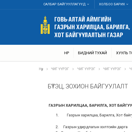
САЛБАР БАЙГУУЛЛАГУУД
ХОЛБОО БАРИХ
НҮҮР
БИДНИЙ ТУХАЙ
ХУУЛЬ 
Нүүр
ЧИГ ҮҮРЭГ
ЧИГ ҮҮРЭГ
ЧИГ ҮҮРЭГ
Ч
БҮТЭЦ, ЗОХИОН БАЙГУУЛАЛТ
ГАЗРЫН ХАРИЛЦАА, БАРИЛГА, ХОТ БАЙГУ
Газрын харилцаа, Барилг
Газрын удирдлагын 