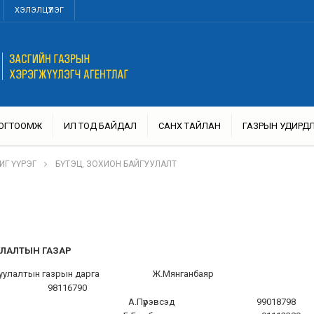
ХЭЛЭЛЦҮҮЛЭГ
ТОГТООМЖ
ИЛ ТОД БАЙДАЛ
САНХҮҮ ТАЙЛАН
ГАЗРЫН УДИРД
ИГ ҮҮРЭГ
БҮТЭЦ, ЗОХИОН БАЙГУУЛАЛТ
УЛАЛТЫН ГАЗАР
а, Хот байгуулалтын газрын дарга Ж.Мянганбаяр
98116790
хэлтсийн дарга А.Пүрэвсэд 99018798