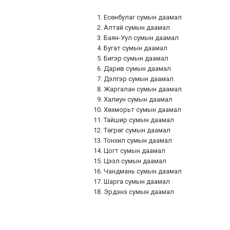
Есөнбулаг сумын да
Алтай сумы
Баян-Уул сумын даам
Бугат сумын даама
Бигэр сумын даамал
Дарив сумын даамал 
Дэлгэр сумын даама
Жаргалан сумын даа
Халиун сумын даама
Хөхморьт сумын даам
Тайшир сумын даам
Төгрөг сумы
Тонхил сумын даама
Цогт сумын даамал
Цээл сумын
Чандмань сум
Шарга сумын даама
Эрдэнэ сумын даам