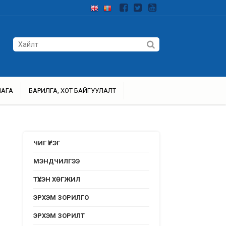
ЛАГА
БАРИЛГА, ХОТ БАЙГУУЛАЛТ
ЧИГ ҮҮРЭГ
МЭНДЧИЛГЭЭ
ТҮҮХЭН ХӨГЖИЛ
ЭРХЭМ ЗОРИЛГО
ЭРХЭМ ЗОРИЛТ