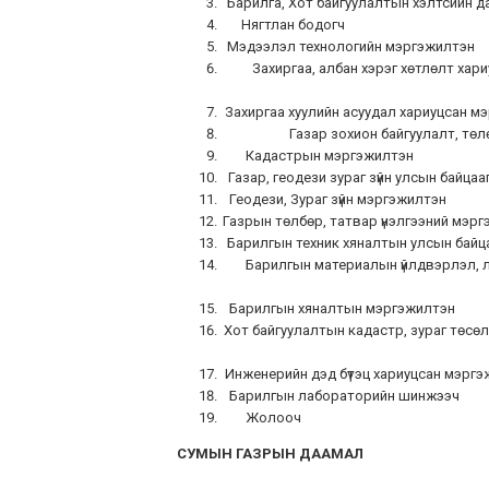
Барилга, Хот байгуула
Нягтлан бодо
Мэдээлэл технологий
Захиргаа, албан хэрэг 
Захиргаа хуулийн асуудал
Газар зохион байгу
Кадастрын мэрг
Газар, геодези зураг з
Геодези, Зураг зүйн
Газрын төлбөр, татвар ү
Барилгын техник хянал
Барилгын материалын үйл
Барилгын хяналтын 
Хот байгуулалтын кадастр, зураг 
Инженерийн дэд бүтэц х
Барилгын лаборатор
Жолооч Ц
СУМЫН ГАЗРЫН ДААМАЛ