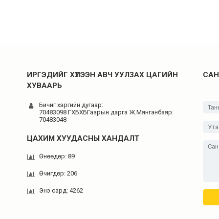
ИРГЭДИЙГ ХҮЛЭЭН АВЧ УУЛЗАХ ЦАГИЙН
САН
ХУВААРЬ
Бичиг хэргийн дугаар:
70483098 ГХБХБГазрын дарга Ж.Мянганбаяр:
70483048
ЦАХИМ ХУУДАСНЫ ХАНДАЛТ
Өнөөдөр: 89
Өчигдөр: 206
Энэ сард: 4262