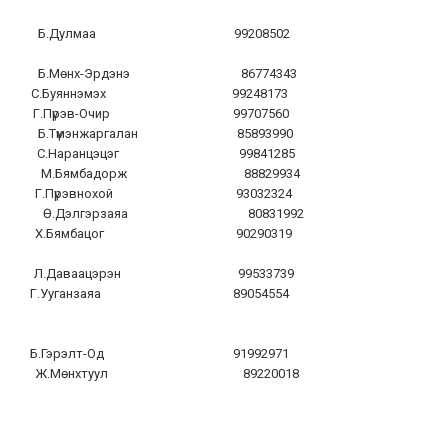
амал Б.Дулмаа 99208502
н даамал
ал Б.Мөнх-Эрдэнэ 86774343
л С.Буяннэмэх 99248173
 Г.Пүрэв-Очир 99707560
Б.Түмэнжаргалан 85893990
л С.Наранцэцэг 99841285
мал М.Бямбадорж 88829934
л Г.Пүрэвнохой 93032324
ал Ө.Дэлгэрзаяа 80831992
ал Х.Бямбацог 90290319
н даамал
л Л.Даваацэрэн 99533739
 Г.Ууганзаяа 89054554
 даамал
ын даамал
л Б.Гэрэлт-Од 91992971
ал Ж.Мөнхтуул 89220018