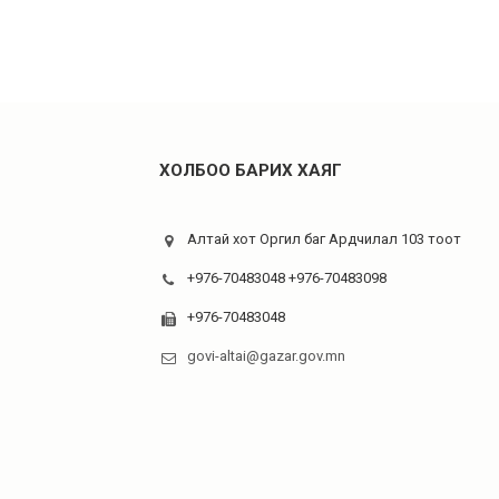
ХОЛБОО БАРИХ ХАЯГ
Алтай хот Оргил баг Ардчилал 103 тоот
+976-70483048 +976-70483098
+976-70483048
govi-altai@gazar.gov.mn